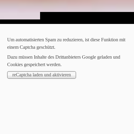
Sancomia Aktuelles
Um automatisierten Spam zu reduzieren, ist diese Funktion mit
einem Captcha geschützt.
Suchen
Dazu müssen Inhalte des Drittanbieters Google geladen und
Cookies gespeichert werden.
Kategorien
alle
Allgemein
Corona
Überprüfung
Ausbildung
Services
2020-11-10
MDK Prüfung 2020
Am 15.10.2020 erfolgte bei uns die jährliche Regelprüfung zur