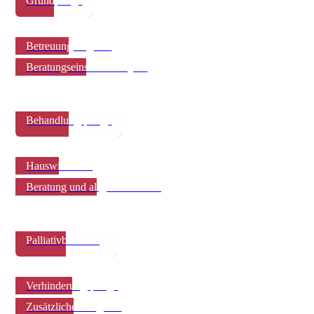
Grundpflege
Betreuungsangebot
Beratungseinsatz nach § 37
Behandlungspflege
Hauswirtschaft
Beratung und allg. Hilfestellung
Palliativbetreuung
Verhinderungspflege
Zusätzliches Angebot